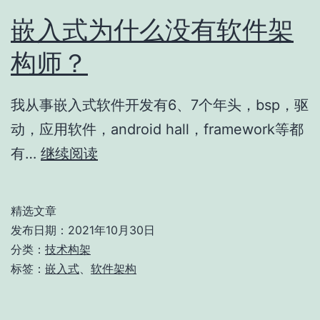
嵌入式为什么没有软件架
构师？
我从事嵌入式软件开发有6、7个年头，bsp，驱
动，应用软件，android hall，framework等都
嵌
有…
继续阅读
入
式
精选文章
为
发布日期：
2021年10月30日
什
分类：
技术构架
标签：
嵌入式
、
软件架构
么
没