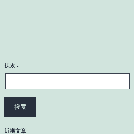
有
软
件
架
构
师？
搜索…
近期文章