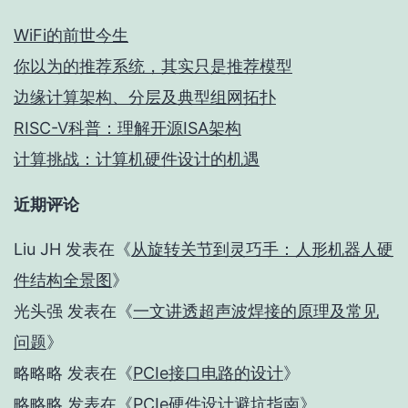
WiFi的前世今生
你以为的推荐系统，其实只是推荐模型
边缘计算架构、分层及典型组网拓扑
RISC-V科普：理解开源ISA架构
计算挑战：计算机硬件设计的机遇
近期评论
Liu JH
发表在《
从旋转关节到灵巧手：人形机器人硬
件结构全景图
》
光头强
发表在《
一文讲透超声波焊接的原理及常见
问题
》
略略略
发表在《
PCIe接口电路的设计
》
略略略
发表在《
PCIe硬件设计避坑指南
》