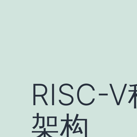
跳
至
内
容
RISC
架构