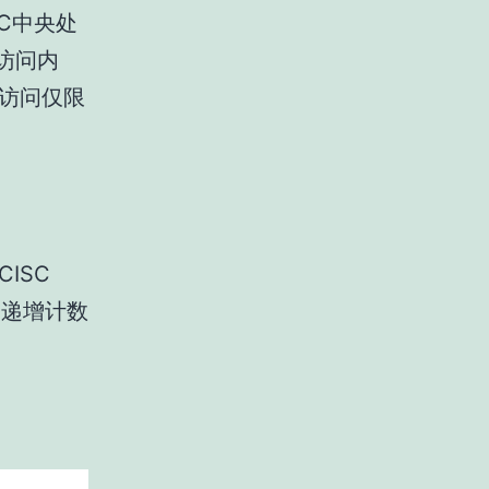
SC中央处
访问内
存访问仅限
ISC
+ ）递增计数