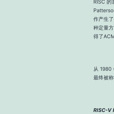
RISC 
Patte
作产生了
种定量方
得了ACM
从 198
最终被称为
RISC-V