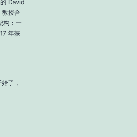
 David
y 教授合
架构：一
7 年获
发开始了，