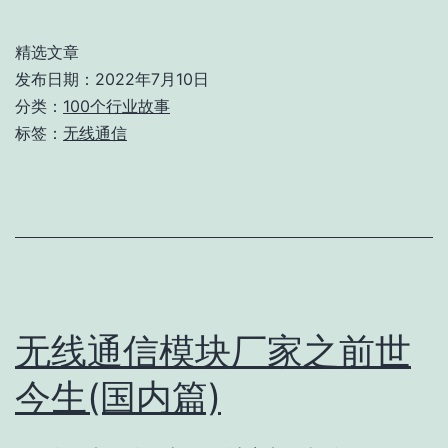
线
通
精选文章
信
发布日期：
2022年7月10日
模
分类：
100个行业故事
标签：
无线通信
块
厂
家
之
前
世
无线通信模块厂家之前世
今
生
今生(国内篇)
(海
外