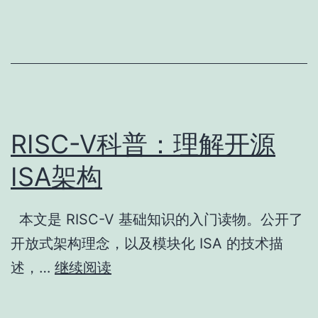
系
统，
其
实
只
RISC-V科普：理解开源
是
推
ISA架构
荐
模
本文是 RISC-V 基础知识的入门读物。公开了
型
开放式架构理念，以及模块化 ISA 的技术描
RISC-
述，…
继续阅读
V
科