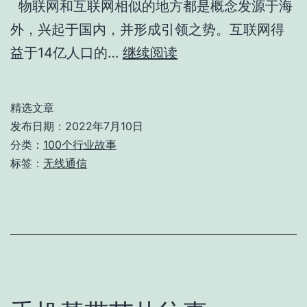
物联网和互联网相似的地方都是概念发源于海
篇)
外，兴起于国内，并形成引领之势。互联网得
无
益于14亿人口的…
继续阅读
线
通
精选文章
信
发布日期：
2022年7月10日
模
分类：
100个行业故事
标签：
无线通信
块
厂
家
之
前
世