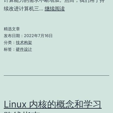
计算能力的需求不断增加。然而，我们用于持
计
续改进计算机三…
继续阅读
算
挑
精选文章
战：
发布日期：
2022年7月16日
计
分类：
技术构架
标签：
硬件设计
算
机
硬
件
设
计
Linux 内核的概念和学习
的
机