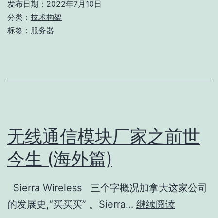
概
发布日期：
2022年7月10日
念、
分类：
技术构架
标签：
服务器
组
成、
分
类
和
架
无线通信模块厂家之前世
构
之
今生 (海外篇)
争
Sierra Wireless 三个字概况加拿大这家公司
无
的发展史,“买买买” 。Sierra…
继续阅读