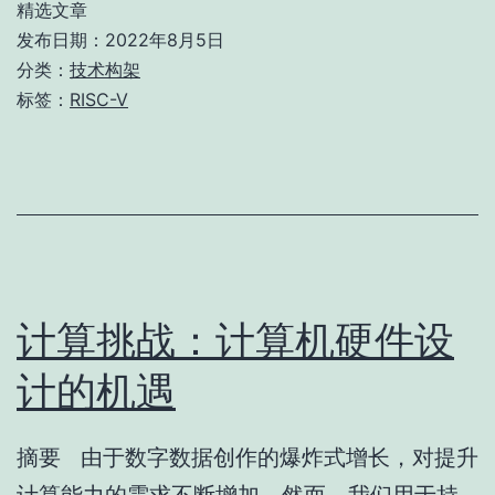
精选文章
普：
发布日期：
2022年8月5日
理
分类：
技术构架
标签：
RISC-V
解
开
源
ISA
架
构
计算挑战：计算机硬件设
计的机遇
摘要 由于数字数据创作的爆炸式增长，对提升