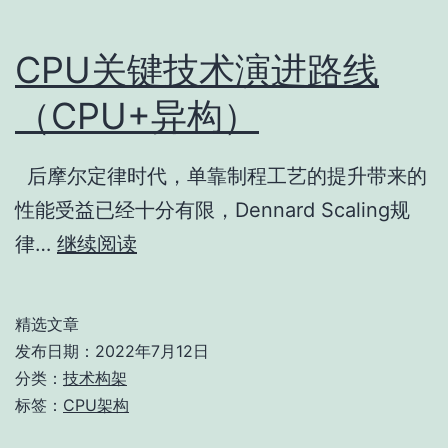
线
CPU关键技术演进路线
指
南
（CPU+异构）
后摩尔定律时代，单靠制程工艺的提升带来的
性能受益已经十分有限，Dennard Scaling规
CPU
律…
继续阅读
关
键
精选文章
技
发布日期：
2022年7月12日
术
分类：
技术构架
标签：
CPU架构
演
进