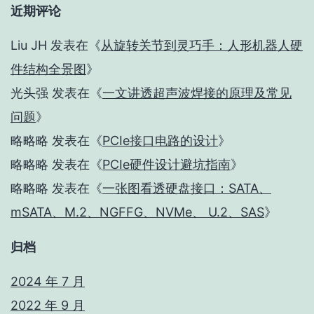
近期评论
Liu JH
发表在《
从旋转关节到灵巧手：人形机器人硬
件结构全景图
》
光头强
发表在《
一文讲透超声波焊接的原理及常见
问题
》
略略略
发表在《
PCIe接口电路的设计
》
略略略
发表在《
PCIe硬件设计避坑指南
》
略略略
发表在《
一张图看透硬盘接口：SATA、
mSATA、M.2、NGFFG、NVMe、 U.2、SAS
》
归档
2024 年 7 月
2022 年 9 月