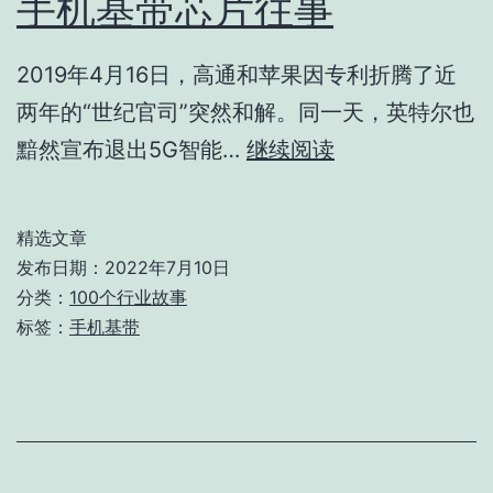
手机基带芯片往事
今
生
2019年4月16日，高通和苹果因专利折腾了近
(国
两年的“世纪官司”突然和解。同一天，英特尔也
内
手
黯然宣布退出5G智能…
继续阅读
篇)
机
基
精选文章
带
发布日期：
2022年7月10日
芯
分类：
100个行业故事
标签：
手机基带
片
往
事