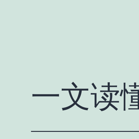
跳
至
内
容
一文读