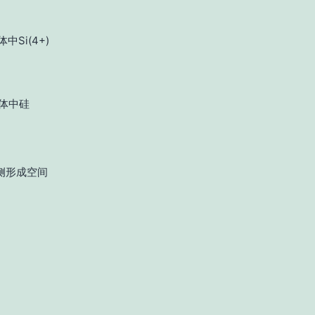
Si(4+)
体中硅
侧形成空间