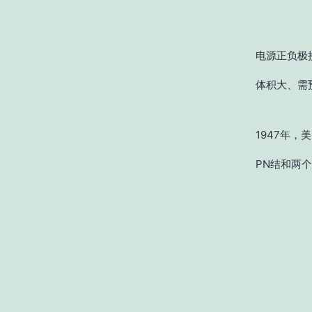
电源正负极
体积大、需
1947年，
美
PN结和两