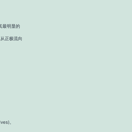
其最明显的
(从正极流向
lves)。