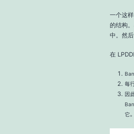
一个这样的
的结构。
中。然
在 LPD
Ba
每行
因
Ba
它