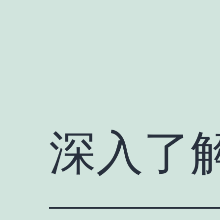
跳
至
内
容
深入了解