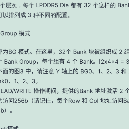
层次，每个 LPDDR5 Die 都有 32 个这样的 Ban
块可以排列成 3 种不同的配置。
 Group
模式
BG
32
Bank
2
称为
模式。在这里，
个
块被组织成
Bank Group
4
Bank
[2x4x4 = 3
个
，每个组有
个
。
3
Y
BG0
1
2
3
下面的图
中，请注意
轴上的
、
、
、
和
nk0
1
2
3
、
、
、
。
READ/WRITE
Bank
2
操作期间，提供的
地址激活
256b
Row
Col
B
共访问
（请记住，每个
和
地址访问
8b
）。