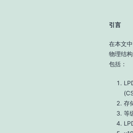
引言
在本文中
物理结构
包括：
LP
(C
存
等
LP