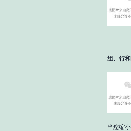
组、行和
当您缩小