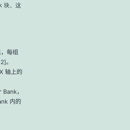
k 块。这
组，每组
2]
。
X
轴上的
Bank
个
，
ank
内的