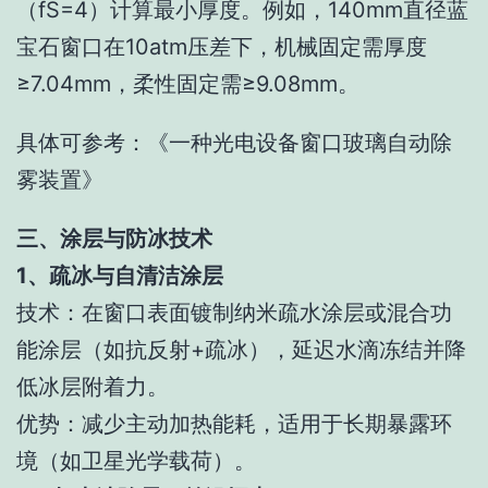
（fS=4）计算最小厚度。例如，140mm直径蓝
宝石窗口在10atm压差下，机械固定需厚度
≥7.04mm，柔性固定需≥9.08mm。
具体可参考：《一种光电设备窗口玻璃自动除
雾装置》
三、涂层与防冰技术
1、疏冰与自清洁涂层
技术：在窗口表面镀制纳米疏水涂层或混合功
能涂层（如抗反射+疏冰），延迟水滴冻结并降
低冰层附着力。
优势：减少主动加热能耗，适用于长期暴露环
境（如卫星光学载荷）。