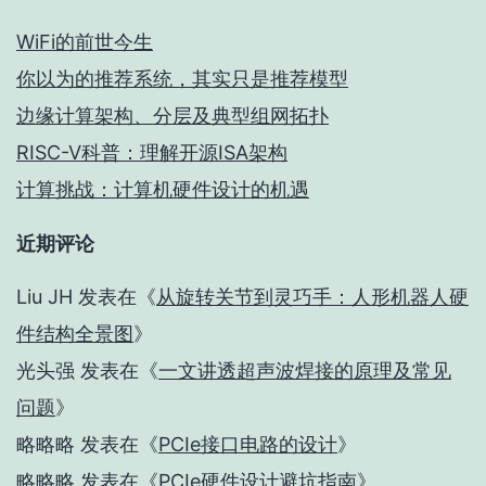
WiFi的前世今生
你以为的推荐系统，其实只是推荐模型
边缘计算架构、分层及典型组网拓扑
RISC-V科普：理解开源ISA架构
计算挑战：计算机硬件设计的机遇
近期评论
Liu JH
发表在《
从旋转关节到灵巧手：人形机器人硬
件结构全景图
》
光头强
发表在《
一文讲透超声波焊接的原理及常见
问题
》
略略略
发表在《
PCIe接口电路的设计
》
略略略
发表在《
PCIe硬件设计避坑指南
》