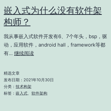
嵌入式为什么没有软件架
构师？
我从事嵌入式软件开发有6、7个年头，bsp，驱
动，应用软件，android hall，framework等都
嵌
有…
继续阅读
入
式
精选文章
为
发布日期：
2021年10月30日
什
分类：
技术构架
标签：
嵌入式
、
软件架构
么
没