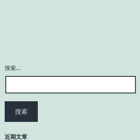
有
软
件
架
构
师？
搜索…
近期文章