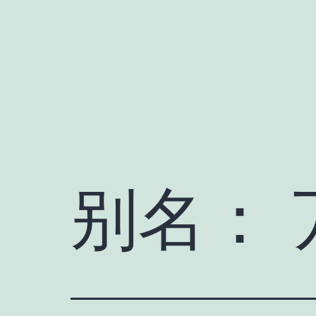
跳
至
内
容
别名：