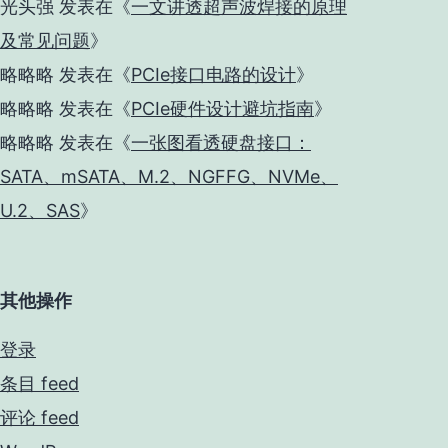
光头强
发表在《
一文讲透超声波焊接的原理
及常见问题
》
略略略
发表在《
PCIe接口电路的设计
》
略略略
发表在《
PCIe硬件设计避坑指南
》
略略略
发表在《
一张图看透硬盘接口：
SATA、mSATA、M.2、NGFFG、NVMe、
U.2、SAS
》
其他操作
登录
条目 feed
评论 feed