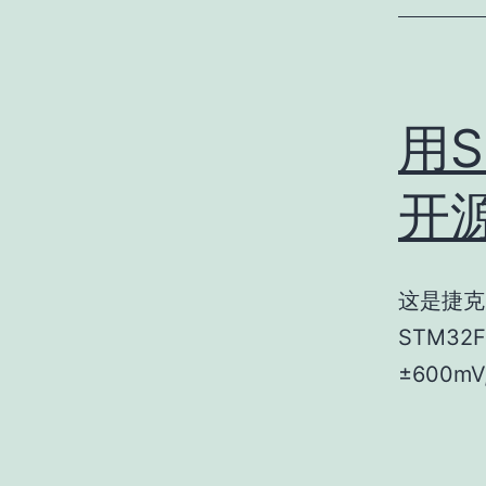
用S
开
这是捷克
STM32
±600mV