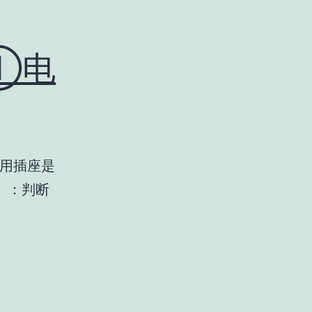
①电
家用插座是
）：判断