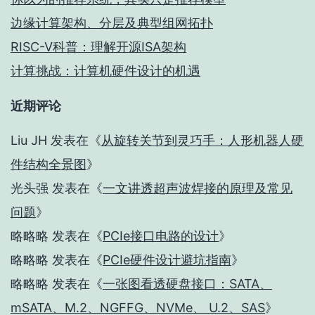
边缘计算架构、分层及典型组网拓扑
RISC-V科普：理解开源ISA架构
计算挑战：计算机硬件设计的机遇
近期评论
Liu JH
发表在《
从旋转关节到灵巧手：人形机器人硬
件结构全景图
》
光头强
发表在《
一文讲透超声波焊接的原理及常见
问题
》
略略略
发表在《
PCIe接口电路的设计
》
略略略
发表在《
PCIe硬件设计避坑指南
》
略略略
发表在《
一张图看透硬盘接口：SATA、
mSATA、M.2、NGFFG、NVMe、 U.2、SAS
》