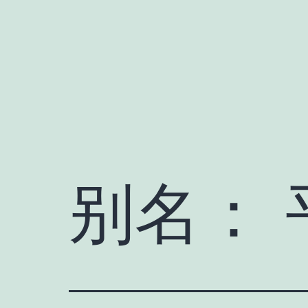
跳
至
内
容
别名：