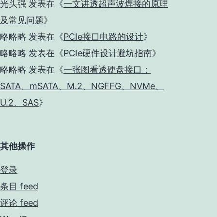
光头强
发表在《
一文讲透超声波焊接的原理
及常见问题
》
略略略
发表在《
PCIe接口电路的设计
》
略略略
发表在《
PCIe硬件设计避坑指南
》
略略略
发表在《
一张图看透硬盘接口：
SATA、mSATA、M.2、NGFFG、NVMe、
U.2、SAS
》
其他操作
登录
条目 feed
评论 feed