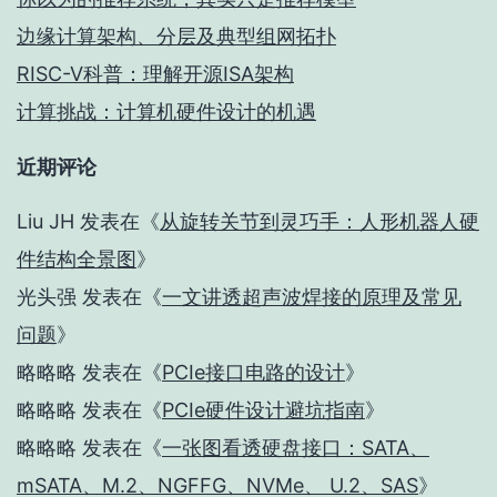
边缘计算架构、分层及典型组网拓扑
RISC-V科普：理解开源ISA架构
计算挑战：计算机硬件设计的机遇
近期评论
Liu JH
发表在《
从旋转关节到灵巧手：人形机器人硬
件结构全景图
》
光头强
发表在《
一文讲透超声波焊接的原理及常见
问题
》
略略略
发表在《
PCIe接口电路的设计
》
略略略
发表在《
PCIe硬件设计避坑指南
》
略略略
发表在《
一张图看透硬盘接口：SATA、
mSATA、M.2、NGFFG、NVMe、 U.2、SAS
》