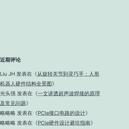
近期评论
Liu JH
发表在《
从旋转关节到灵巧手：人形
机器人硬件结构全景图
》
光头强
发表在《
一文讲透超声波焊接的原理
及常见问题
》
略略略
发表在《
PCIe接口电路的设计
》
略略略
发表在《
PCIe硬件设计避坑指南
》