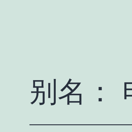
跳
至
内
容
别名：