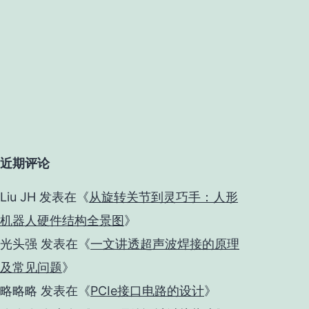
近期评论
Liu JH
发表在《
从旋转关节到灵巧手：人形
机器人硬件结构全景图
》
光头强
发表在《
一文讲透超声波焊接的原理
及常见问题
》
略略略
发表在《
PCIe接口电路的设计
》