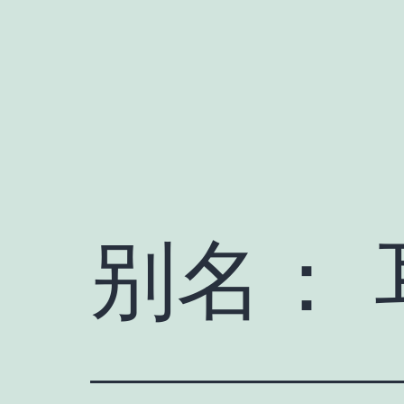
跳
至
内
容
别名：