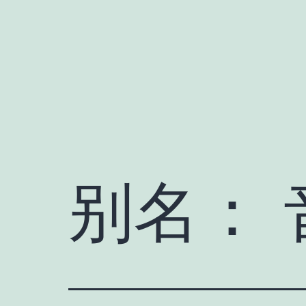
跳
至
内
容
别名：