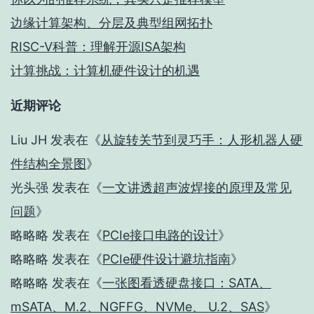
边缘计算架构、分层及典型组网拓扑
RISC-V科普：理解开源ISA架构
计算挑战：计算机硬件设计的机遇
近期评论
Liu JH
发表在《
从旋转关节到灵巧手：人形机器人硬
件结构全景图
》
光头强
发表在《
一文讲透超声波焊接的原理及常见
问题
》
略略略
发表在《
PCIe接口电路的设计
》
略略略
发表在《
PCIe硬件设计避坑指南
》
略略略
发表在《
一张图看透硬盘接口：SATA、
mSATA、M.2、NGFFG、NVMe、 U.2、SAS
》