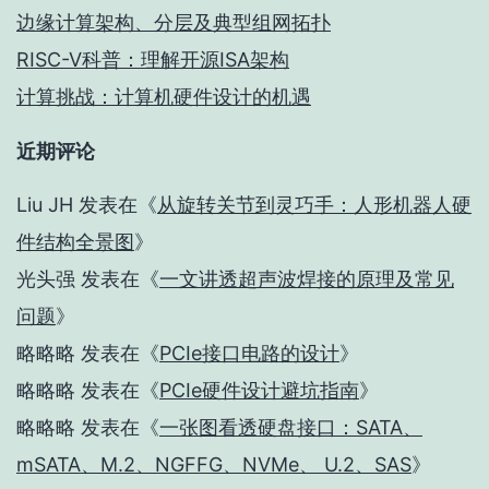
边缘计算架构、分层及典型组网拓扑
RISC-V科普：理解开源ISA架构
计算挑战：计算机硬件设计的机遇
近期评论
Liu JH
发表在《
从旋转关节到灵巧手：人形机器人硬
件结构全景图
》
光头强
发表在《
一文讲透超声波焊接的原理及常见
问题
》
略略略
发表在《
PCIe接口电路的设计
》
略略略
发表在《
PCIe硬件设计避坑指南
》
略略略
发表在《
一张图看透硬盘接口：SATA、
mSATA、M.2、NGFFG、NVMe、 U.2、SAS
》