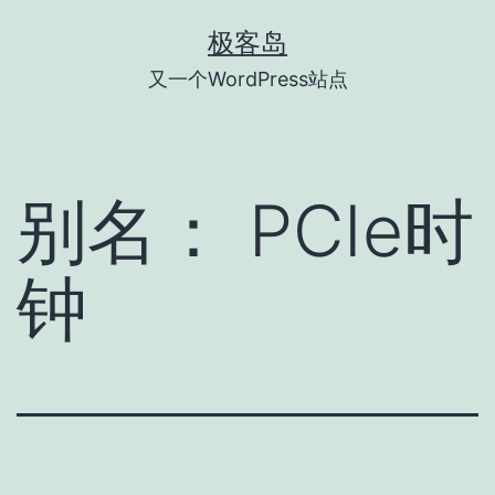
跳
极客岛
至
又一个WordPress站点
内
容
别名：
PCIe时
钟