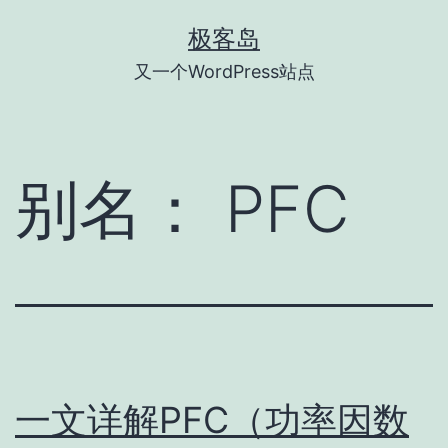
跳
极客岛
至
又一个WordPress站点
内
容
别名：
PFC
一文详解PFC（功率因数