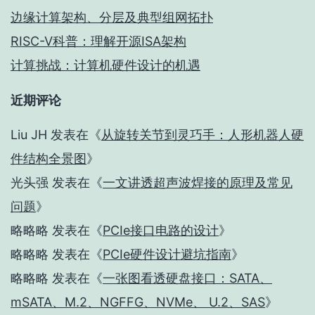
边缘计算架构、分层及典型组网拓扑
RISC-V科普：理解开源ISA架构
计算挑战：计算机硬件设计的机遇
近期评论
Liu JH
发表在《
从旋转关节到灵巧手：人形机器人硬
件结构全景图
》
光头强
发表在《
一文讲透超声波焊接的原理及常见
问题
》
略略略
发表在《
PCIe接口电路的设计
》
略略略
发表在《
PCIe硬件设计避坑指南
》
略略略
发表在《
一张图看透硬盘接口：SATA、
mSATA、M.2、NGFFG、NVMe、 U.2、SAS
》