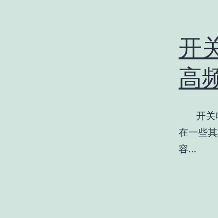
开
高
开关电
在一些其
容…