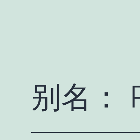
跳
至
内
容
别名：