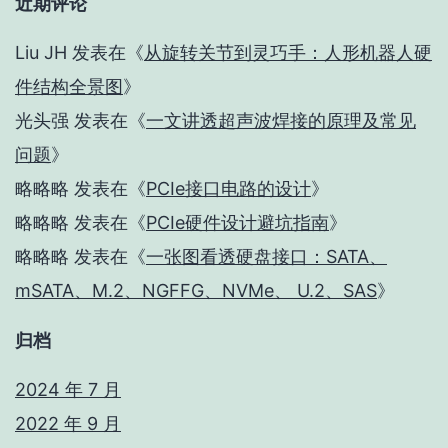
近期评论
Liu JH
发表在《
从旋转关节到灵巧手：人形机器人硬
件结构全景图
》
光头强
发表在《
一文讲透超声波焊接的原理及常见
问题
》
略略略
发表在《
PCIe接口电路的设计
》
略略略
发表在《
PCIe硬件设计避坑指南
》
略略略
发表在《
一张图看透硬盘接口：SATA、
mSATA、M.2、NGFFG、NVMe、 U.2、SAS
》
归档
2024 年 7 月
2022 年 9 月