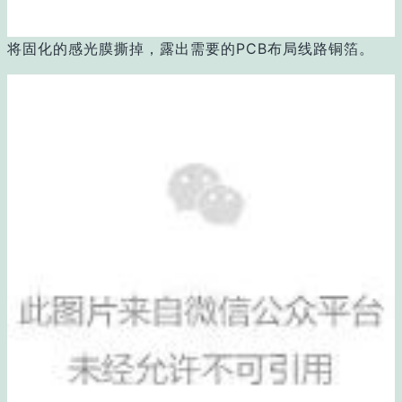
将固化的感光膜撕掉，露出需要的PCB布局线路铜箔。