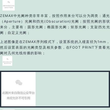
ZEMAX中光阑种类非常丰富，按照作用来分可以分为两类：通光
（Aperture）光阑和挡光(Obscuration)光阑；按照光阑的形状
来分，主要有：圆形光阑；椭圆形光阑；矩形光阑；支架挡光光
阑；自定义光阑；
上述图像是在ZEMAX序列模式下，设置系统的入瞳直径为1mm，
然后设置表面的光阑类型及相关参数，在FOOT PRINT下查看光
阑对几何光线传播的影响；