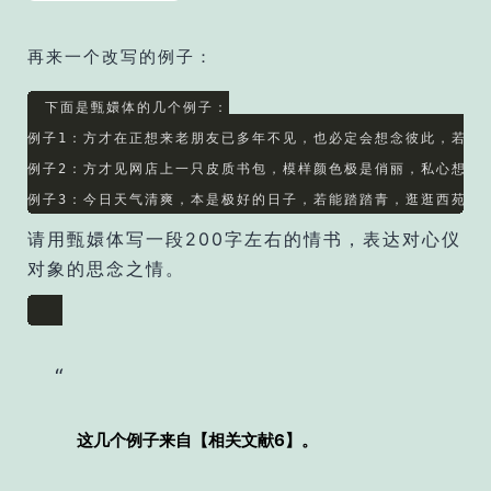
再来一个改写的例子：
下面是甄嬛体的几个例子：

例子1：方才在正想来老朋友已多年不见，也必定会想念彼此，若请
例子2：方才见网店上一只皮质书包，模样颜色极是俏丽，私心想着若
例子3：今日天气清爽，本是极好的日子，若能踏踏青，逛逛西苑，
请用甄嬛体写一段200字左右的情书，表达对心仪
对象的思念之情。
这几个例子来自【相关文献6】。