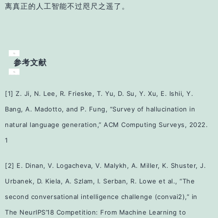
离真正的人工智能不过咫尺之遥了。
参考文献
[1] Z. Ji, N. Lee, R. Frieske, T. Yu, D. Su, Y. Xu, E. Ishii, Y.
Bang, A. Madotto, and P. Fung,
“Survey of hallucination in
natural language generation,”
ACM Computing Surveys
, 2022.
1
[2] E. Dinan, V. Logacheva, V. Malykh, A. Miller, K. Shuster, J.
Urbanek, D. Kiela, A. Szlam,
I. Serban, R. Lowe
et al.
, “The
second conversational intelligence challenge (convai2),”
in
The NeurIPS’18 Competition: From Machine Learning to