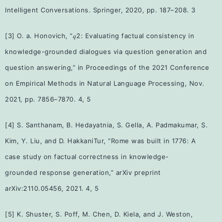
Intelligent Conversations
.
Springer, 2020, pp. 187–208.
3
[3] O. a. Honovich, “𝑞2: Evaluating factual consistency in
knowledge-grounded dialogues via
question generation and
question answering,” in
Proceedings of the 2021 Conference
on
Empirical Methods in Natural Language Processing
, Nov.
2021, pp. 7856–7870.
4
,
5
[4] S. Santhanam, B. Hedayatnia, S. Gella, A. Padmakumar, S.
Kim, Y. Liu, and D. Hakkani
Tur, “Rome was built in 1776: A
case study on factual correctness in knowledge-
grounded
response generation,”
arXiv preprint
arXiv:2110.05456
, 2021.
4
,
5
[5] K. Shuster, S. Poff, M. Chen, D. Kiela, and J. Weston,