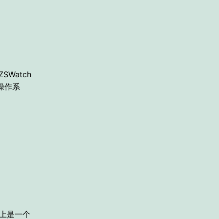
SWatch
时操作系
B 上是一个