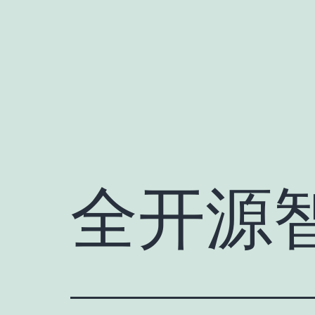
跳
至
内
容
全开源