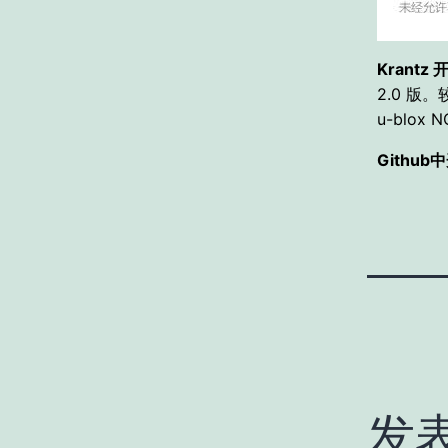
Krant
2.0 版
u-blox
N
Githu
发