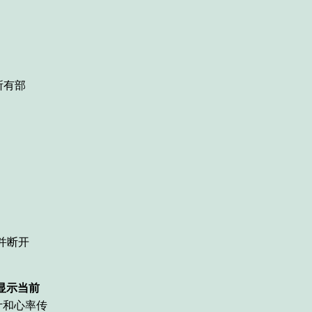
所有部
源并断开
显示当前
氧计和心率传