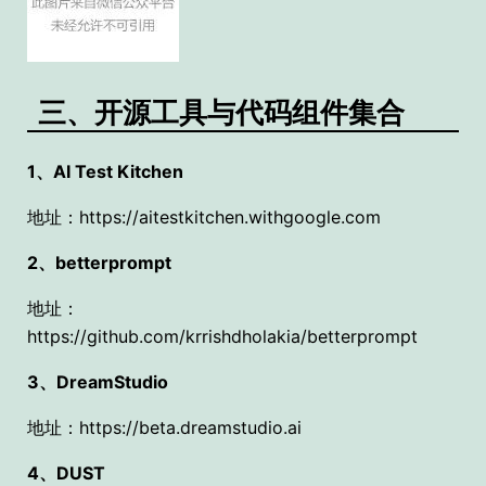
三、开源工具与代码组件集合
1、AI Test Kitchen
地址：https://aitestkitchen.withgoogle.com
2、betterprompt
地址：
https://github.com/krrishdholakia/betterprompt
3、DreamStudio
地址：https://beta.dreamstudio.ai
4、DUST