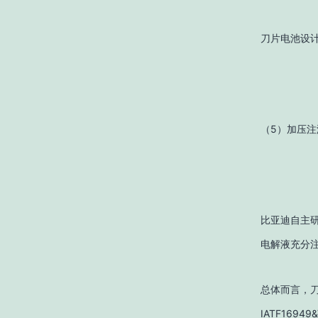
刀片电池设计
（5）加压注
比亚迪自主
电解液充分
总体而言，刀
IATF169