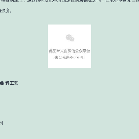
的强度。
池制程工艺
制