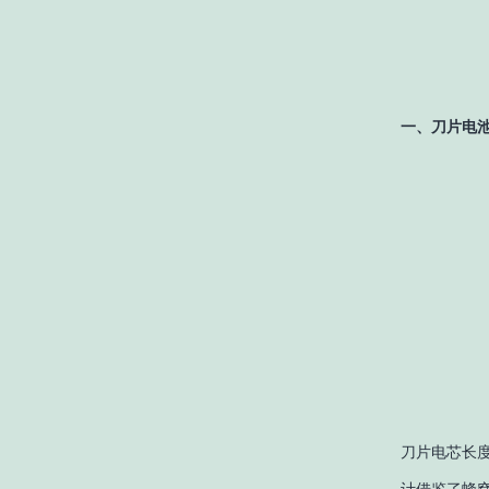
一、刀片电
刀片电芯长度
计借鉴了蜂