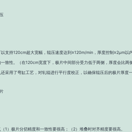
压
以支持120cm超大宽幅，辊压速度达到≥120m/min，厚度控制≥2μm
一致性。（在120cm宽度下，极片中间部分受力低于两侧，厚度会比两
压机还采用了弯缸工艺，对轧辊进行平行度校正，以确保辊压后的极片厚度
片
点（1）极片分切精度和一致性要很高；（2）堆叠时对齐精度要很高。