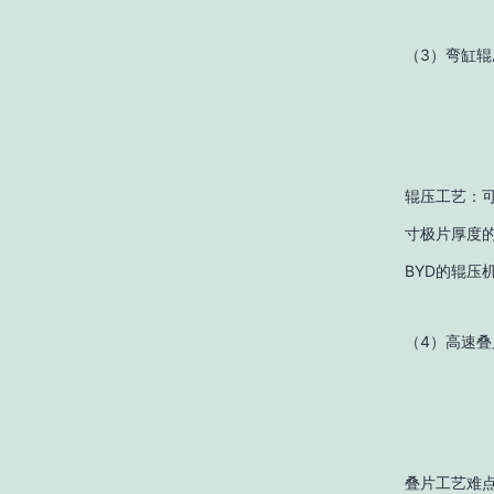
（3）弯缸辊
辊压工艺：可
寸极片厚度的
BYD的辊
（4）高速叠
叠片工艺难