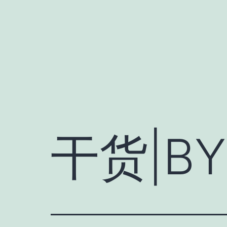
跳
至
内
容
干货|B