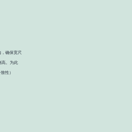
以内，确保宽尺
侧高。为此
一致性）