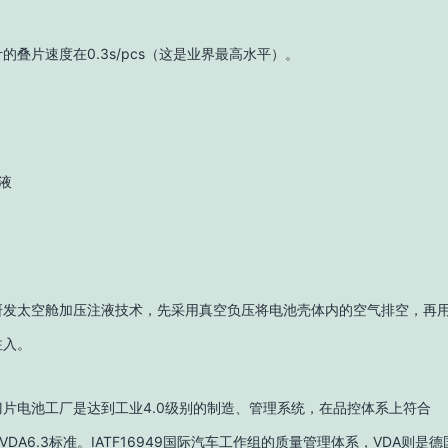
的叠片速度在0.3s/pcs（这是业界最高水平）。
液
研发太空舱加压注液技术，先采用真空负压将电池壳体内的空气排空，再
注入。
片电池工厂是达到工业4.0级别的制造、管理系统，在品控体系上符合
49&VDA6.3标准。IATF16949国际汽车工作组的质量管理体系，VDA则