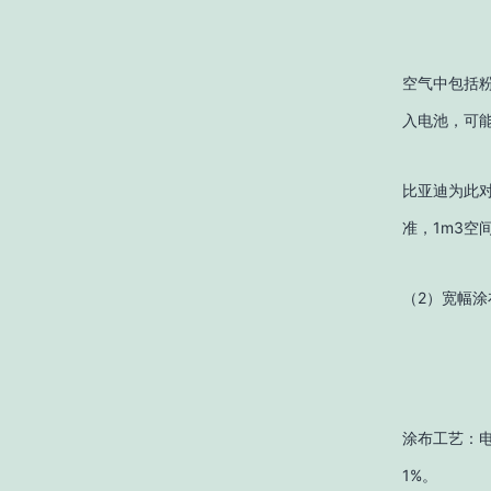
空气中包括
入电池，可
比亚迪为此
准，1m3空
（2）宽幅涂
涂布工艺：电
1%。