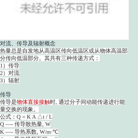
对流、传
导及辐射概
念
热量总是自发地从高温区传向低温区或从物体高温部
分传向低温部分。其共有三种传递方式：
1）传导
2）对流
3）辐射
传导
传导是
物体直接接触
时, 通过分子间动能传递进行能
量交换的现象。
公式：Q = K A △t / L
Q —- 传导散热量, W
K —- 导热系数, W/m·℃