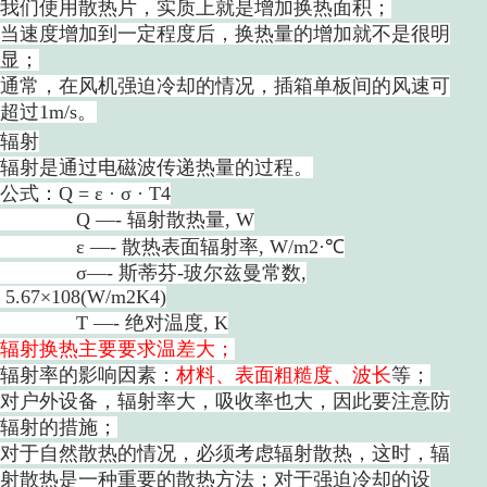
我们使用散热片，实质上就是增加换热面积；
当速度增加到一定程度后，换热量的增加就不是很明
显；
通常，在风机强迫冷却的情况，插箱单板间的风速可
超过1m/s。
辐射
辐射是通过电磁波传递热量的过程。
公式：Q = ε · σ · T4
Q —- 辐射散热量, W
ε —- 散热表面辐射率, W/m2·℃
σ—- 斯蒂芬-玻尔兹曼常数,
5.67×108(W/m2K4)
T —- 绝对温度, K
辐射换热主要要求温差大；
辐射率的影响因素：
材料、表面粗糙度、波长
等；
对户外设备，辐射率大，吸收率也大，因此要注意防
辐射的措施；
对于自然散热的情况，必须考虑辐射散热，这时，辐
射散热是一种重要的散热方法；对于强迫冷却的设