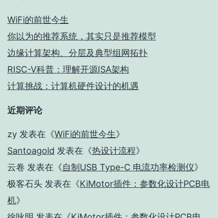
WiFi的前世今生
你以为的推荐系统，其实只是推荐模型
边缘计算架构、分层及典型组网拓扑
RISC-V科普：理解开源ISA架构
计算挑战：计算机硬件设计的机遇
近期评论
zy
发表在《
WiFi的前世今生
》
Santoagold
发表在《
热设计流程
》
云卷
发表在《
自制USB Type-C 电流功率检测仪
》
极客石头
发表在《
KiMotor插件：参数化设计PCB电
机
》
徐咏明
发表在《
KiMotor插件：参数化设计PCB电