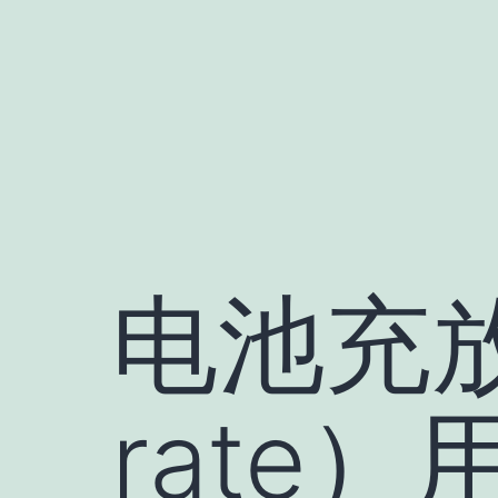
跳
至
内
容
电池充
rate