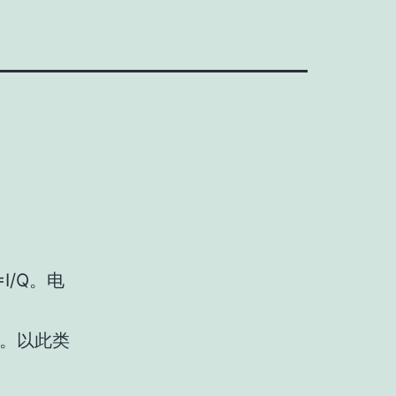
I/Q。电
C。以此类