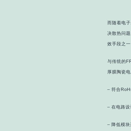
而随着电子
决散热问题
效手段之一
与传统的F
厚膜陶瓷电
– 符合Ro
– 在电路
– 降低模