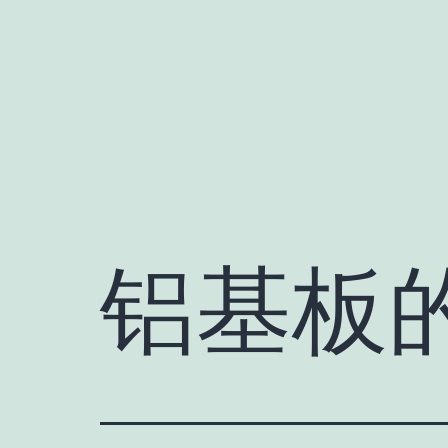
跳
至
内
容
铝基板