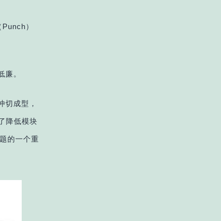
Punch）
格低廉。
h）冲切成型，
了降低模块
题的一个重