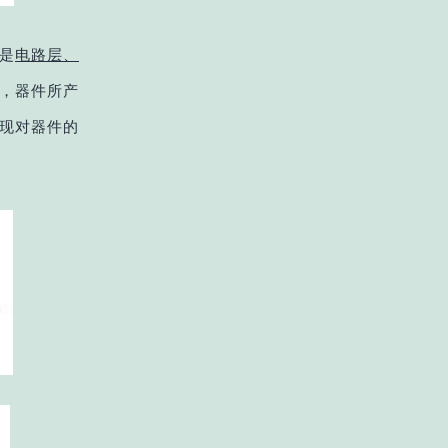
是
电路层、
，器件所产
现对器件的