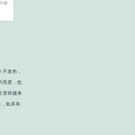
D 不发热，
 的亮度，也
积正变得越来
料，如具有