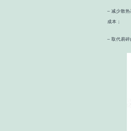
– 减少散
成本；
– 取代易