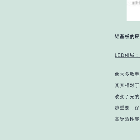
铝基板的应
LED领域：
像大多数电
其实相对于
改变了光的
越重要，保
高导热性能