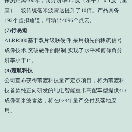
探测距离400米，角分辨率0.5度（水平） x 1度（垂
直），较传统毫米波雷达提升了10倍。产品具备
192个虚拟通道，可输出4096个点云。
(7)行易道
ALRR300基于双片级联硬件,采用领先的稀疏信号
成像技术,突破硬件的限制,实现了水平和俯仰角分
辨率小于1°。
(8)楚航科技
公司宣布获得苇渡科技量产定点项目，将为苇渡科
技首款纯正向研发的纯电智能重卡高配车型提供4D
成像毫米波雷达，将在024年量产交付及落地应
用。