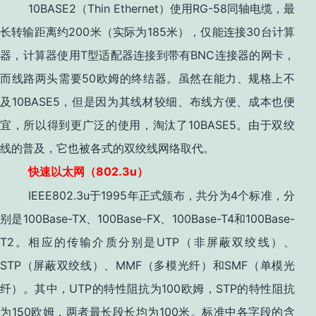
10BASE2（Thin Ethernet）使用RG-58同轴电缆，最
长转输距离约200米（实际为185米），仅能连接30台计算
器，计算器使用T型适配器连接到带有BNC连接器的网卡，
而线路两头需要50欧姆的终结器。虽然在能力、规格上不
及10BASE5，但是因为其线材较细、布线方便、成本也便
宜，所以得到更广泛的使用，淘汰了10BASE5。由于双绞
线的普及，它也被各式的双绞线网络取代。
802.3u
快速以太网（
）
IEEE802.3u于1995年正式颁布，共分为4个标准，分
别是100Base-TX、100Base-FX、100Base-T4和100Base-
T2。相应的传输介质分别是UTP（非屏蔽双绞线）、
STP（屏蔽双绞线）、MMF（多模光纤）和SMF（单模光
纤）。其中，UTP的特性阻抗为100欧姆，STP的特性阻抗
为150欧姆，两者最长段长均为100米。标准中各字段的含