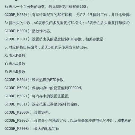
S:表示一个百分数的系数。若无S则使用缺省值100；

GCODE_M280():有些特殊配置的3D打印机，允许2-4头同时工作，并且
S:挤出头的个数，s0表示关闭多头重复打印模式；s3表示在多头重复打印模式中有
GCODE_M300():播放蜂鸣器。

GCODE_M301():设置挤出头的温度控制PID参数，相关参数是：

S:对应的挤出头编号，若无S则表示使用当前挤出头。

X:表示P参数

Y:表示I参数

Z:表示D参数

GCODE_M304():设置热床的PID参数

GCODE_M500():保存内存中的设置值到EEPROM。

GCODE_M502():将内存中的设置值重置。

GCODE_M851():选定范围以调整Z探针的偏移。

GCODE_M2000():设置SN号。

GCODE_M2002():设置最小的地盘定位，以及每毫米步进电机的步距，和电机的
GCODE_M2003():最大的地盘定位
