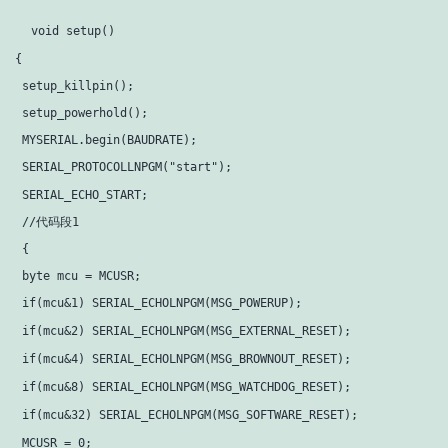
void 
setup
()

{

 setup_killpin();

 setup_powerhold();

 MYSERIAL.begin(BAUDRATE);

 SERIAL_PROTOCOLLNPGM(
"start"
);

 SERIAL_ECHO_START;

 //代码段1

 {

 byte mcu = MCUSR;

if
(mcu&1) SERIAL_ECHOLNPGM(MSG_POWERUP);

if
(mcu&2) SERIAL_ECHOLNPGM(MSG_EXTERNAL_RESET);

if
(mcu&4) SERIAL_ECHOLNPGM(MSG_BROWNOUT_RESET);

if
(mcu&8) SERIAL_ECHOLNPGM(MSG_WATCHDOG_RESET);

if
(mcu&32) SERIAL_ECHOLNPGM(MSG_SOFTWARE_RESET);

 MCUSR = 0;
