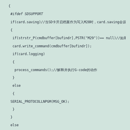
  {

#ifdef SDSUPPORT
if
(card.saving)//当SD卡开启档案作为写入M28时，card.saving会设
t
   {

if
(strstr_P(cmdbuffer[bufindr],PSTR(
"M29"
))== null)//如
    card.write_command(cmdbuffer[bufindr]);

if
(card.logging)

    {

     process_commands();//解释并执行G-code的动作

    }

else
    {

   SERIAL_PROTOCOLLNPGM(MSG_OK);

    }

   }

else