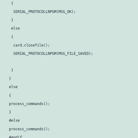
   {

    SERIAL_PROTOCOLLNPGM(MSG_OK);

   }

else
   {

    card.closefile();

    SERIAL_PROTOCOLLNPGM(MSG_FILE_SAVED);

   }

  }

else
  {

  process_commands();

  }

#else
  process_commands();

#endif