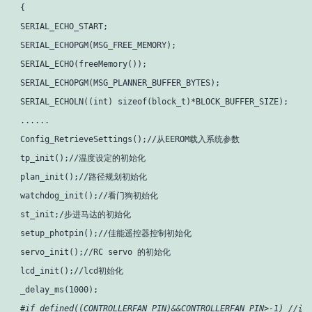
  {

  SERIAL_ECHO_START;

  SERIAL_ECHOPGM(MSG_FREE_MEMORY);

  SERIAL_ECHO(freeMemory());

  SERIAL_ECHOPGM(MSG_PLANNER_BUFFER_BYTES);

  SERIAL_ECHOLN((int) sizeof(block_t)*BLOCK_BUFFER_SIZE);

  ......

  Config_RetrieveSettings();//从EEROM载入系统参数

  tp_init();//温度设定的初始化

  plan_init();//路径规划初始化

  watchdog_init();//看门狗初始化

  st_init;/步进马达的初始化

  setup_photpin();//佳能遥控器控制初始化

  servo_init();//RC servo 的初始化

  lcd_init();//lcd初始化

  _delay_ms(1000);

#if defined((CONTROLLERFAN_PIN)&&CONTROLLERFAN_PIN>-1) //设