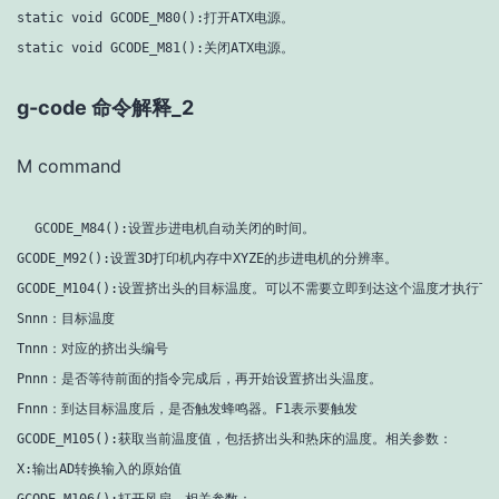
static void GCODE_M80():打开ATX电源。

g-code 命令解释_2
M command
GCODE_M84():设置步进电机自动关闭的时间。

GCODE_M92():设置3D打印机内存中XYZE的步进电机的分辨率。

GCODE_M104():设置挤出头的目标温度。可以不需要立即到达这个温度才执行下
Snnn：目标温度

Tnnn：对应的挤出头编号

Pnnn：是否等待前面的指令完成后，再开始设置挤出头温度。

Fnnn：到达目标温度后，是否触发蜂鸣器。F1表示要触发

GCODE_M105():获取当前温度值，包括挤出头和热床的温度。相关参数：

X:输出AD转换输入的原始值

GCODE_M106():打开风扇。相关参数：
