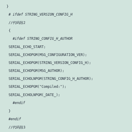
 }

# ifdef STRING_VERSION_CONFIG_H
  //代码段2

  {

#ifdef STRING_CONFIG_H_AUTHOR
  SERIAL_ECHO_START;

  SERIAL_ECHOPGM(MSG_CONFIGURATION_VER);

  SERIAL_ECHOPGM(STRING_VERSION_CONFIG_H);

  SERIAL_ECHOPGM(MSG_AUTHOR);

  SERIAL_ECHOLNPGM(STRING_CONFIG_H_AUTHOR);

  SERIAL_ECHOPGM(
"Compiled:"
);

  SERIAL_ECHOLNPGM(_DATE_);

#endif
  }

#endif
  //代码段3
