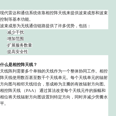
现代雷达和通信系统依靠相控阵天线来提供波束成形和波束
控制等基本功能。
波束成形为无线通信链路提供了许多优势，包括：
减少干扰
·
增加范围
·
扩展服务数量
·
提高安全性
·
什么是相控阵天线？
天线阵列需要多个单独的天线作为一个
整体
协同工作。相控
阵天线使用数百甚至数千个天线
单元
。每个
天线单元
的辐射
方向图与相邻天线结合，形成称为主瓣的有效辐射方向图。
相控阵天线 （PAA） 通过算法
改变
每个天线元件的振幅
和
相位将
天线辐射方向图设置到
特定方向，同时
并减少旁瓣水
平。