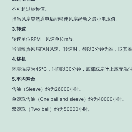
不可超过标称值。
指当风扇突然通电后能够使风扇起动之最小电压值。
3.
转速
RPM
m/s
转速单位
，风速单位
。
FAN
3
当测散热风扇
风速、转速时，须以
分钟为准，取其
4.
烧机
45℃
30
环境温度为
，时间以
分钟，底部或扇叶上应无溢
5.
平均寿命
Sleeve
26000
含油（
）约为
小时。
One ball and sleeve
40000
单滚珠含油（
）约为
小时。
Two ball
50000
双滚珠（
）约为
小时。