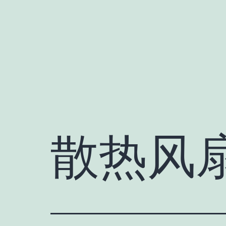
跳
至
内
容
散热风