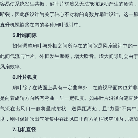
容易使系统发生共振，倘叶片材质又无法抵抗振动产生的疲劳
断裂，因此多设计为关于轴心不对称的奇数片扇叶设计。这一
直升机螺旋桨在内的各种扇叶设计中。
5.
叶端间隙
如何调整扇叶与外框之间所存在的间隙是风扇设计中的一
此间气流与叶片、外框发生摩擦，增大噪音。增大间隙则会由
风扇效率。
6.
叶片弧度
扇叶除了在截面上具有一定曲率外，在俯视平面内也并非
是向着旋转方向略有弯曲，呈一定弧度。如果叶片沿径向笔直
“
”
气流在出风口一侧将呈散射状，送风距离短，且
力量
不集中
度，则可保证吹出气流集中在出风口正前方的柱状空间内，增加
7.
电机直径