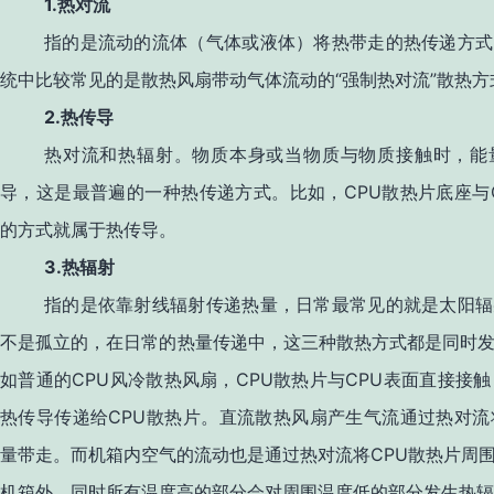
1.
热对流
指的是流动的流体（气体或液体）将热带走的热传递方式
“
”
统中比较常见的是散热风扇带动气体流动的
强制热对流
散热方
2.
热传导
热对流和热辐射。物质本身或当物质与物质接触时，能
CPU
导，这是最普遍的一种热传递方式。比如，
散热片底座与
的方式就属于热传导。
3.
热辐射
指的是依靠射线辐射传递热量，日常最常见的就是太阳辐
不是孤立的，在日常的热量传递中，这三种散热方式都是同时
CPU
CPU
CPU
如普通的
风冷散热风扇，
散热片与
表面直接接触
CPU
热传导传递给
散热片。直流散热风扇产生气流通过热对流
CPU
量带走。而机箱内空气的流动也是通过热对流将
散热片周
机箱外。同时所有温度高的部分会对周围温度低的部分发生热辐