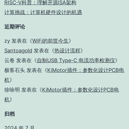
RISC-V科普：理解开源ISA架构
计算挑战：计算机硬件设计的机遇
近期评论
zy
发表在《
WiFi的前世今生
》
Santoagold
发表在《
热设计流程
》
云卷
发表在《
自制USB Type-C 电流功率检测仪
》
极客石头
发表在《
KiMotor插件：参数化设计PCB电
机
》
徐咏明
发表在《
KiMotor插件：参数化设计PCB电
机
》
归档
2024 年 7 月