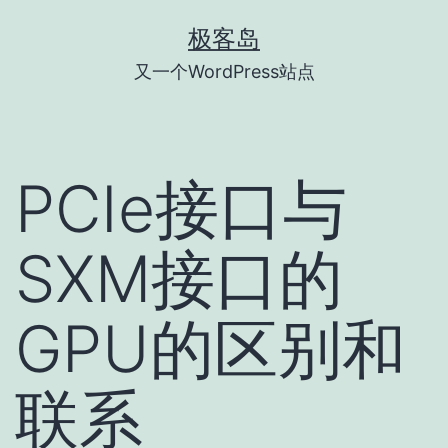
跳
极客岛
至
又一个WordPress站点
内
容
PCIe接口与
SXM接口的
GPU的区别和
联系