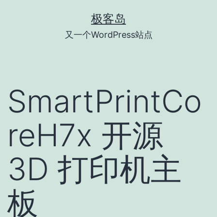
跳
极客岛
至
又一个WordPress站点
内
容
SmartPrintCo
reH7x 开源
3D 打印机主
板