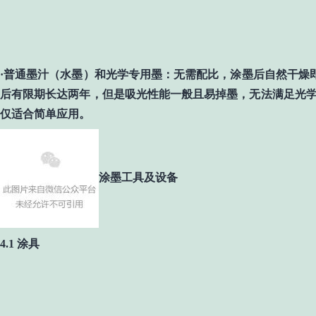
·普通墨汁
（
水墨
）
和
光学专用墨
：
无需配比，
涂墨后自然干燥
后有限期长达两年，但是吸光性能一般且易掉墨，无法满足光
仅
适合简单应用。
涂墨工具及设备
4.1 涂具