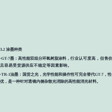
3.2 涂墨种类
·GT-7墨：
高性能双组分环氧树脂涂料
，
行业认可度高，但售
且容易受货源供应不稳定等因素影响。
·TR-1油墨
：
国货之光，
光学性能和操作性
可完全替代
GT-7，
性
优，是一种针对
透镜内侧杂散光消除的高性能消光材料
。