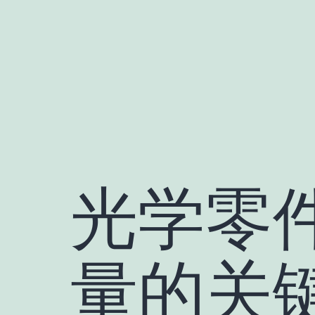
跳
至
内
容
光学零
量的关