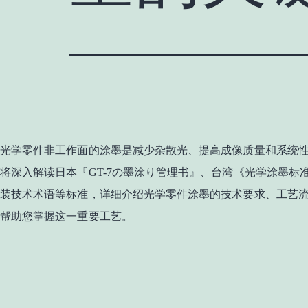
光学零件非工作面的涂墨是减少杂散光、提高成像质量和系统
将
深入解读
日本『
GT-7の墨涂り管理书』、台湾《光学涂墨标准》和G
装技术术语
等标准
，详细介绍光学零件涂墨的技术要求、工艺
帮助您掌握这一重要工艺。