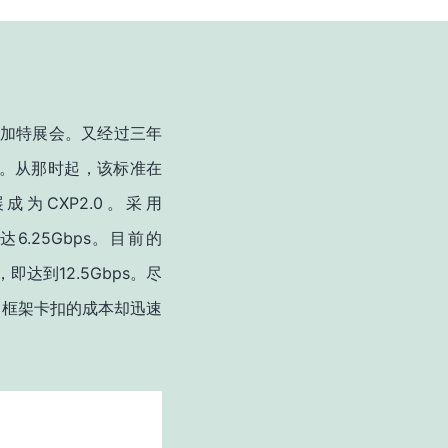
加特展会。又经过三年
。从那时起，该标准在
CXP2.0
展成为
。采用
6.25Gbps
达
。目前的
12.5Gbps
，即达到
。尽
和框架卡扣的成本却迅速