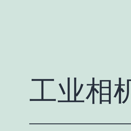
跳
至
内
容
工业相