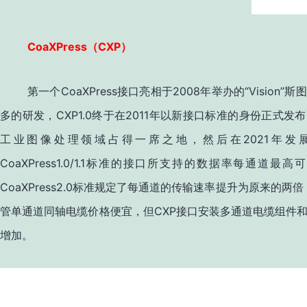
CoaXPress
CXP
（
）
CoaXPress
2008
“Vision”
第一个
接口亮相于
年举办的
斯图
CXP1.0
2011
多的研发，
终于在
年以新接口标准的身份正式发布
2021
工业图像处理领域占得一席之地，然后在
年发
CoaXPress1.0/1.1
标准的接口所支持的数据率每通道最高可
CoaXPress2.0
标准规定了每通道的传输速率提升为原来的两倍
CXP
管单通道同轴电缆价格便宜，但
接口安装多通道电缆组件
增加。