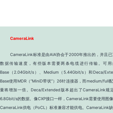
CameraLink
CameraLink
AIA
2000
标准是由
协会于
年推出的，并且已
数据传输速度，有些版本需要两条电缆进行传输。可用
Base
2.04Gbit/s
Medium
5.44Gbit/s
Deca/Ext
（
）、
（
）和
Base
MDR
“MiniD
”
26
medium/full
使用
（
带状
）
针连接器，而
配
Deca/Extended
CameraLink
量将增加一倍。
版本超出了
规
6.8Gbit/s
CXP
CameraLink
的数据。像
接口一样，
需要使用图
CameraLink
PoCL
CameraLink
供电（
）标准兼容才能供电。