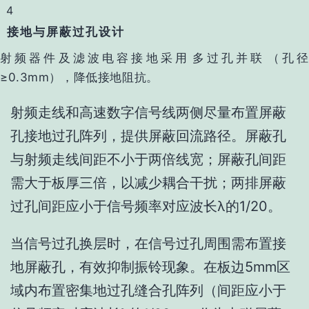
4
接地与屏蔽过孔设计
射频器件及滤波电容接地采用‌多过孔并联‌（孔径
≥0.3mm），降低接地阻抗‌。
射频走线和高速数字信号线两侧尽量布置‌屏蔽
孔接地过孔阵列‌，提供屏蔽回流路径‌。屏蔽孔
与射频走线间距不小于两倍线宽；屏蔽孔间距
需大于板厚三倍，以减少耦合干扰；两排屏蔽
过孔间距应小于信号频率对应波长
λ
的1/20。
当信号过孔换层时，在信号过孔周围需布置接
地屏蔽孔，有效抑制振铃现象。在板边5mm区
域内布置密集地过孔缝合孔阵列（间距应小于