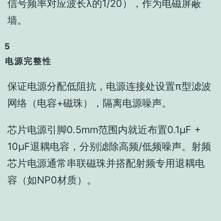
信号频率对应波长
λ
的1/20），作为电磁屏蔽
墙。
5
电源完整性
保证电源分配‌
低阻抗，电源连接处设置‌π型滤波
网络‌（电容+磁珠），隔离电源噪声‌。
芯片电源引脚0.5mm范围内就近布置‌0.1μF +
10μF退耦电容‌，分别滤除高频/低频噪声‌。射频
芯片电源通常串联磁珠并搭配‌射频专用退耦电
容‌（如NP0材质）‌。