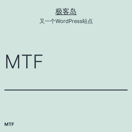
跳
极客岛
至
又一个WordPress站点
内
容
MTF
MTF