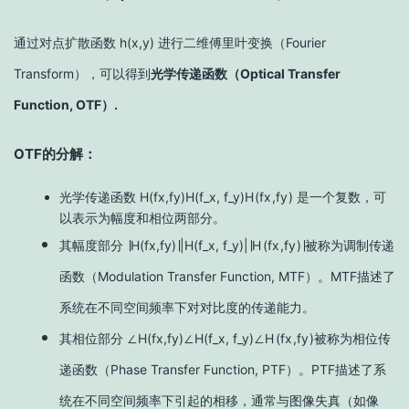
通过对点扩散函数 h(x,y) 进行二维傅里叶变换（Fourier
Transform），可以得到
光学传递函数（Optical Transfer
Function, OTF）.
OTF的分解
：
光学传递函数
H
(
f
x
,
f
y
)
H(f_x, f_y)
H
(
f
x
,
f
y
)
是一个复数，可
以表示为幅度和相位两部分。
其幅度部分
∣
H
(
f
x
,
f
y
)
∣
|H(f_x, f_y)|
∣
H
(
f
x
,
f
y
)
∣
被称为调制传递
函数（Modulation Transfer Function, MTF）。MTF描述了
系统在不同空间频率下对对比度的传递能力。
其相位部分
∠
H
(
f
x
,
f
y
)
∠H(f_x, f_y)
∠
H
(
f
x
,
f
y
)
被称为相位传
递函数（Phase Transfer Function, PTF）。PTF描述了系
统在不同空间频率下引起的相移，通常与图像失真（如像