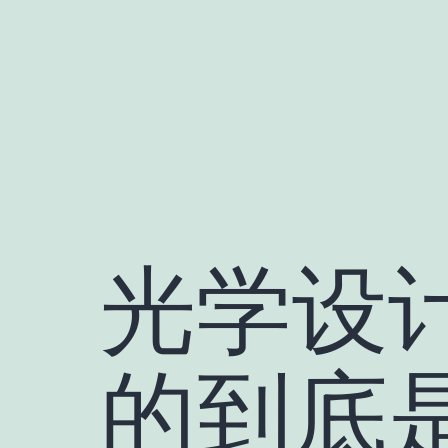
跳
至
内
容
光学设
的到底