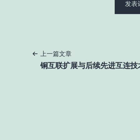
文
上一篇文章
铜互联扩展与后续先进互连技
章
导
航