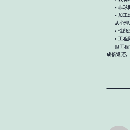
•
非球
•
加工
从心理
•
性能
•
工程
但工程
成倍返还