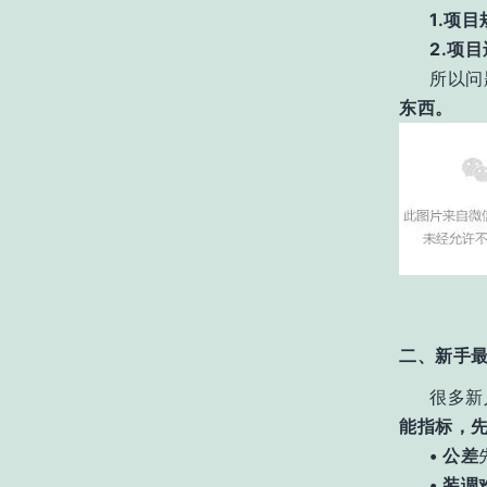
1.项
2.项
所以问
东西。
二、新手最
很多新
能指标，
• 公差
•
装调