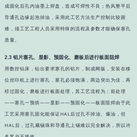
成固化后孔内油墨上焊盘，造成可焊性不良；热风整平后
导通孔边缘起泡掉油，采用此工艺方法生产控制比较困
难，须工艺工程人员采用特殊的流程及参数才能确保塞孔
质量。
2.3 铝片塞孔、显影、预固化、磨板后进行板面阻焊
用数控钻床，钻出要求塞孔的铝片，制成网版，安装在移
位丝印机上进行塞孔，塞孔必须饱满，两边突出为佳，再
经过固化，磨板进行板面处理，其工艺流程为：前处理
——塞孔一预烘——显影——预固化——板面阻焊由于此
工艺采用塞孔固化能保证HAL后过孔不掉油、爆油，但
HAL后，过孔藏锡珠和导通孔上锡难以完全解决，所以许
多客户不接收。