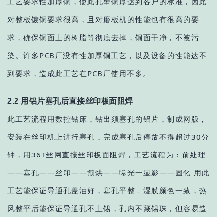
工艺要求性加厚铜，使此孔壁铜厚达到客户的标准，因此
对整板镀铜要求很高，且对磨板机的性能也有很高的要
求，确保铜面上的树脂等彻底去掉，铜面干净，不被污
染。许多PCB厂没有性加厚铜工艺，以及设备的性能达不
到要求，造成此工艺在PCB厂使用不多。
2.2 用铝片塞孔后直接丝印板面阻焊
此工艺流程用数控钻床，钻出须塞孔的铝片，制成网版，
安装在
丝印机
上进行塞孔，完成塞孔后停放不得超过30分
钟，用36T丝网直接丝印板面阻焊，工艺流程为：前处理
——塞孔——丝印——预烘——曝光一显影——固化 用此
工艺能保证导通孔盖油好，塞孔平整，湿膜颜色一致，热
风整平后能保证导通孔不上锡，孔内不藏锡珠，但容易造