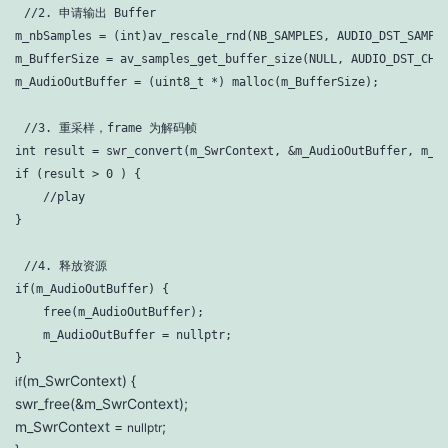
//2. 申请输出 Buffer
m_nbSamples = (
int
)av_rescale_rnd(NB_SAMPLES, AUDIO_DST_SAMPLE
m_BufferSize = av_samples_get_buffer_size(
NULL
, AUDIO_DST_CHA
m_AudioOutBuffer = (
uint8_t
 *) 
malloc
(m_BufferSize);
//3. 重采样，frame 为解码帧
int
 result = swr_convert(m_SwrContext, &m_AudioOutBuffer, m_B
if
 (result > 
0
 ) {

//play
}
//4. 释放资源
if
(m_AudioOutBuffer) {

free
(m_AudioOutBuffer);

    m_AudioOutBuffer = 
nullptr
;

}
(m_SwrContext) {
if
swr_free(&m_SwrContext);
m_SwrContext =
;
nullptr