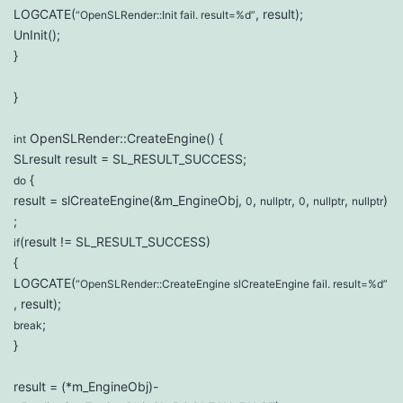
LOGCATE(
, result);
“OpenSLRender::Init fail. result=%d”
UnInit();
}
}
OpenSLRender::CreateEngine() {
int
SLresult result = SL_RESULT_SUCCESS;
{
do
result = slCreateEngine(&m_EngineObj,
,
,
,
,
)
0
nullptr
0
nullptr
nullptr
;
(result != SL_RESULT_SUCCESS)
if
{
LOGCATE(
“OpenSLRender::CreateEngine slCreateEngine fail. result=%d”
, result);
;
break
}
result = (*m_EngineObj)-