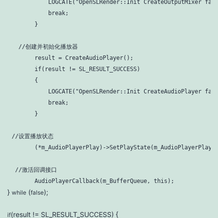
            LOGCATE(
"OpenSLRender::Init CreateOutputMixer fai
break
;

        }
  //创建并初始化播放器
        result = CreateAudioPlayer();

if
(result != SL_RESULT_SUCCESS)

        {

            LOGCATE(
"OpenSLRender::Init CreateAudioPlayer fai
break
;

        }
//设置播放状态
        (*m_AudioPlayerPlay)->SetPlayState(m_AudioPlayerPlay,
 //激活回调接口
        AudioPlayerCallback(m_BufferQueue, 
this
);
}
(
);
while
false
(result != SL_RESULT_SUCCESS) {
if