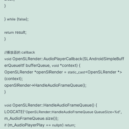
}
}
(
);
while
false
result;
return
}
//播放器的 callback
OpenSLRender::AudioPlayerCallback(SLAndroidSimpleBuff
void
erQueueItf bufferQueue,
*context) {
void
OpenSLRender *openSlRender =
<OpenSLRender *>
static_cast
(context);
openSlRender->HandleAudioFrameQueue();
}
OpenSLRender::HandleAudioFrameQueue() {
void
LOGCATE(
,
“OpenSLRender::HandleAudioFrameQueue QueueSize=%d”
m_AudioFrameQueue.size());
(m_AudioPlayerPlay ==
)
;
if
nullptr
return