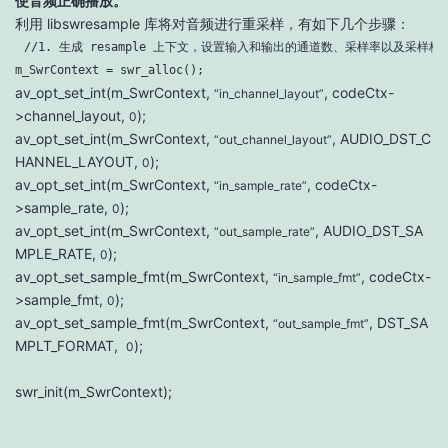
使音频正确播放。
利用 libswresample 库将对音频进行重采样，有如下几个步骤：
m_SwrContext = swr_alloc();
av_opt_set_int(m_SwrContext,
, codeCtx-
“in_channel_layout”
>channel_layout,
);
0
av_opt_set_int(m_SwrContext,
, AUDIO_DST_C
“out_channel_layout”
HANNEL_LAYOUT,
);
0
av_opt_set_int(m_SwrContext,
, codeCtx-
“in_sample_rate”
>sample_rate,
);
0
av_opt_set_int(m_SwrContext,
, AUDIO_DST_SA
“out_sample_rate”
MPLE_RATE,
);
0
av_opt_set_sample_fmt(m_SwrContext,
, codeCtx-
“in_sample_fmt”
>sample_fmt,
);
0
av_opt_set_sample_fmt(m_SwrContext,
, DST_SA
“out_sample_fmt”
MPLT_FORMAT,
);
0
swr_init(m_SwrContext);