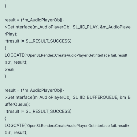
}
result = (*m_AudioPlayerObj)-
>GetInterface(m_AudioPlayerObj, SL_IID_PLAY, &m_AudioPlaye
rPlay);
(result != SL_RESULT_SUCCESS)
if
{
LOGCATE(
“OpenSLRender::CreateAudioPlayer GetInterface fail. result=
, result);
%d”
;
break
}
result = (*m_AudioPlayerObj)-
>GetInterface(m_AudioPlayerObj, SL_IID_BUFFERQUEUE, &m_B
ufferQueue);
(result != SL_RESULT_SUCCESS)
if
{
LOGCATE(
“OpenSLRender::CreateAudioPlayer GetInterface fail. result=
, result);
%d”