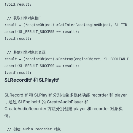
(
void
)result;
// 获取引擎对象接口
result = (*engineObject)->GetInterface(engineObject, SL_IID_EN
assert(SL_RESULT_SUCCESS == result);

(
void
)result;
// 释放引擎对象的资源
result = (*engineObject)->Destroy(engineObject, SL_BOOLEAN_FAL
assert(SL_RESULT_SUCCESS == result);

(
void
)result;
SLRecordItf 和 SLPlayItf
SLRecordItf 和 SLPlayItf 分别抽象多媒体功能 recorder 和 player
，通过 SLEngineItf 的 CreateAudioPlayer 和
CreateAudioRecorder 方法分别创建 player 和 recorder 对象实
例。
// 创建 audio recorder 对象