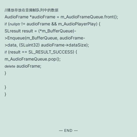
//播放存放在音频帧队列中的数据
AudioFrame *audioFrame = m_AudioFrameQueue.front();
(
!= audioFrame && m_AudioPlayerPlay) {
if
nullptr
SLresult result = (*m_BufferQueue)-
>Enqueue(m_BufferQueue, audioFrame-
>data, (SLuint32) audioFrame->dataSize);
(result == SL_RESULT_SUCCESS) {
if
m_AudioFrameQueue.pop();
audioFrame;
delete
}
}
}
— END —