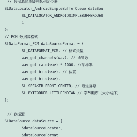
/
/ 数据源简单缓冲队列定位器
SLDataLocator_AndroidSimpleBufferQueue dataSou

        SL_DATALOCATOR_ANDROIDSIMPLEBUFFERQUEU

1
// PCM 数据源格式
SLDataFormat_PCM dataSourceFormat = {

        SL_DATAFORMAT_PCM, 
// 格式类型
        wav_get_channels(wav), 
// 通道数
        wav_get_rate(wav) * 
1000
, 
//采样率
        wav_get_bits(wav), 
// 位宽
        wav_get_bits(wav),

        SL_SPEAKER_FRONT_CENTER, 
// 通道屏蔽
        SL_BYTEORDER_LITTLEENDIAN 
// 字节顺序（大小端序）
};
// 数据源
SLDataSource dataSource = {

        &dataSourceLocator,

        &dataSourceFormat
