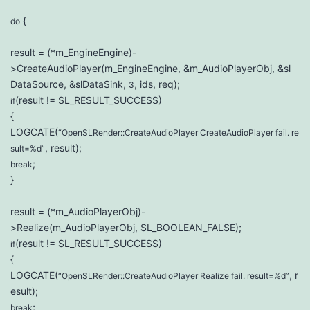
{
do
result = (*m_EngineEngine)-
>CreateAudioPlayer(m_EngineEngine, &m_AudioPlayerObj, &sl
DataSource, &slDataSink,
, ids, req);
3
(result != SL_RESULT_SUCCESS)
if
{
LOGCATE(
“OpenSLRender::CreateAudioPlayer CreateAudioPlayer fail. re
, result);
sult=%d”
;
break
}
result = (*m_AudioPlayerObj)-
>Realize(m_AudioPlayerObj, SL_BOOLEAN_FALSE);
(result != SL_RESULT_SUCCESS)
if
{
LOGCATE(
, r
“OpenSLRender::CreateAudioPlayer Realize fail. result=%d”
esult);
;
break