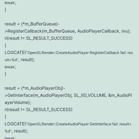
;
break
}
result = (*m_BufferQueue)-
>RegisterCallback(m_BufferQueue, AudioPlayerCallback,
);
this
(result != SL_RESULT_SUCCESS)
if
{
LOGCATE(
“OpenSLRender::CreateAudioPlayer RegisterCallback fail. res
, result);
ult=%d”
;
break
}
result = (*m_AudioPlayerObj)-
>GetInterface(m_AudioPlayerObj, SL_IID_VOLUME, &m_AudioPl
ayerVolume);
(result != SL_RESULT_SUCCESS)
if
{
LOGCATE(
“OpenSLRender::CreateAudioPlayer GetInterface fail. result=
, result);
%d”
;
break