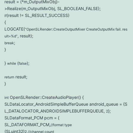
result = (*m_OutputMixObj)-
>Realize(m_OutputMixObj, SL_BOOLEAN_FALSE);
(result != SL_RESULT_SUCCESS)
if
{
LOGCATE(
“OpenSLRender::CreateOutputMixer CreateOutputMix fail. res
, result);
ult=%d”
;
break
}
}
(
);
while
false
result;
return
}
OpenSLRender::CreateAudioPlayer() {
int
SLDataLocator_AndroidSimpleBufferQueue android_queue = {S
L_DATALOCATOR_ANDROIDSIMPLEBUFFERQUEUE,
};
2
SLDataFormat_PCM pcm = {
SL_DATAFORMAT_PCM,
//format type
(SLuint32)
,
2
//channel count