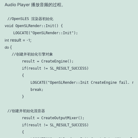
Audio Player 播放音频的过程。
//OpenSLES 渲染器初始化
void
 OpenSLRender::Init() {

    LOGCATE(
"OpenSLRender::Init"
);
result =
;
int
-1
{
do
  //创建并初始化引擎对象
        result = CreateEngine();

if
(result != SL_RESULT_SUCCESS)

        {

            LOGCATE(
"OpenSLRender::Init CreateEngine fail. re
break
;

        }
//创建并初始化混音器
        result = CreateOutputMixer();

if
(result != SL_RESULT_SUCCESS)

        {
