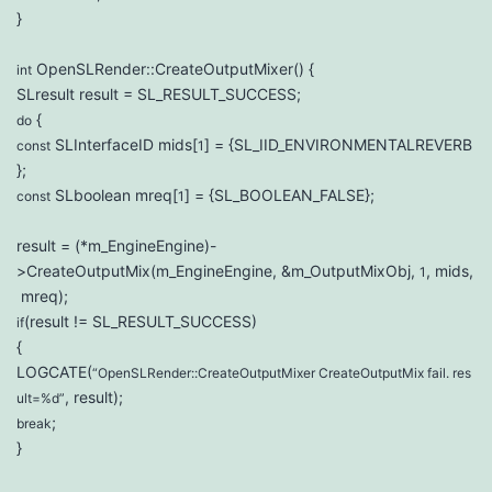
}
OpenSLRender::CreateOutputMixer() {
int
SLresult result = SL_RESULT_SUCCESS;
{
do
SLInterfaceID mids[
] = {SL_IID_ENVIRONMENTALREVERB
const
1
};
SLboolean mreq[
] = {SL_BOOLEAN_FALSE};
const
1
result = (*m_EngineEngine)-
>CreateOutputMix(m_EngineEngine, &m_OutputMixObj,
, mids,
1
mreq);
(result != SL_RESULT_SUCCESS)
if
{
LOGCATE(
“OpenSLRender::CreateOutputMixer CreateOutputMix fail. res
, result);
ult=%d”
;
break
}