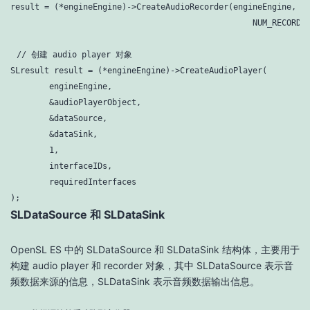
result = (*engineEngine)->CreateAudioRecorder(engineEngine, &r
                                                  NUM_RECORDE
// 创建 audio player 对象
SLresult result = (*engineEngine)->CreateAudioPlayer(

        engineEngine,

        &audioPlayerObject,

        &dataSource,

        &dataSink,

1
,

        interfaceIDs,

        requiredInterfaces

);
SLDataSource 和 SLDataSink
OpenSL ES 中的 SLDataSource 和 SLDataSink 结构体，主要用于
构建 audio player 和 recorder 对象，其中 SLDataSource 表示音
频数据来源的信息，SLDataSink 表示音频数据输出信息。