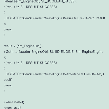
>Realize(m_EngineObj, SL_BOOLEAN_FALSE);
(result != SL_RESULT_SUCCESS)
if
{
LOGCATE(
, result
“OpenSLRender::CreateEngine Realize fail. result=%d”
);
;
break
}
result = (*m_EngineObj)-
>GetInterface(m_EngineObj, SL_IID_ENGINE, &m_EngineEngine
);
(result != SL_RESULT_SUCCESS)
if
{
LOGCATE(
, r
“OpenSLRender::CreateEngine GetInterface fail. result=%d”
esult);
;
break
}
}
(
);
while
false
result;
return