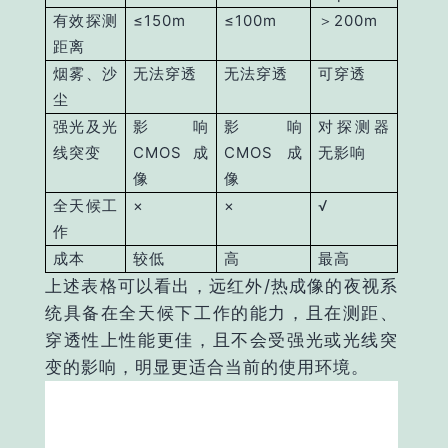
有效探测
≤150m
≤100m
＞200m
距离
烟雾、沙
无法穿透
无法穿透
可穿透
尘
强光及光
影响
影响
对探测器
线突变
CMOS成
CMOS成
无影响
像
像
全天候工
×
×
√
作
成本
较低
高
最高
上述表格可以看出，远红外/热成像的夜视系
统具备在全天候下工作的能力，且在测距、
穿透性上性能更佳，且不会受强光或光线突
变的影响，明显更适合当前的使用环境。