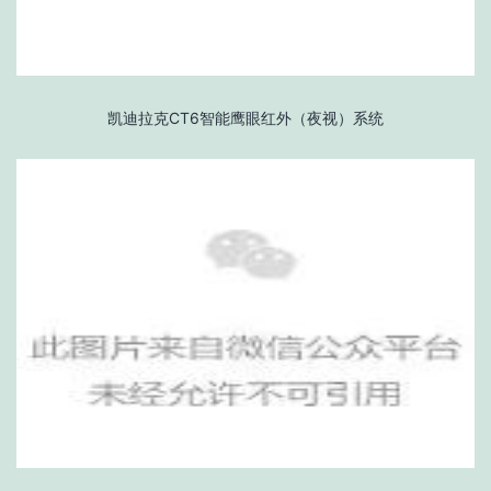
凯迪拉克CT6智能鹰眼红外（夜视）系统