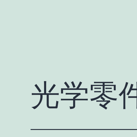
跳
至
内
容
光学零