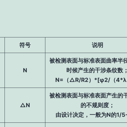
符号
说明
被检测表面与标准表面曲率半
N
时候产生的干涉条纹数
N=（△R/R2）*[φ2/（4*
被检测表面与标准表面产生的
△N
的不规则度；
由设计决定，一般为N的1/5-1