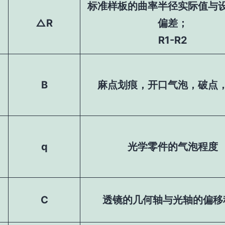
标准样板的曲率半径实际值与
△R
偏差；
R1-R2
B
麻点划痕，开口气泡，破点
q
光学零件的气泡程度
C
透镜的几何轴与光轴的偏移