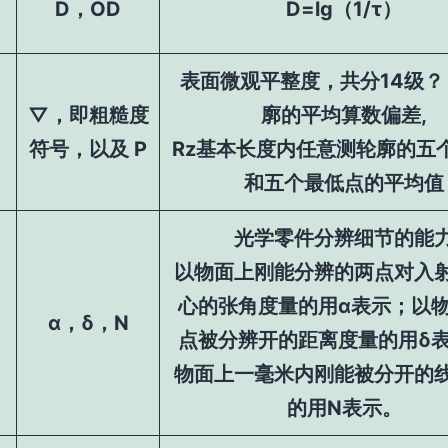
D，OD
D=lg（1/τ）
表面微观平整度，共分14级？
▽，即粗糙度
廓的平均算数偏差,
符号，以及 P
Rz基本长度内任意测轮廓的五
和五个最低点的平均值
光学零件分辨细节的能
以物面上刚能分辨的两点对入
心的张角度量的用α表示；以
α，δ，N
点被分辨开的距离度量的用δ
物面上一毫米内刚能被分开的
的用N表示。