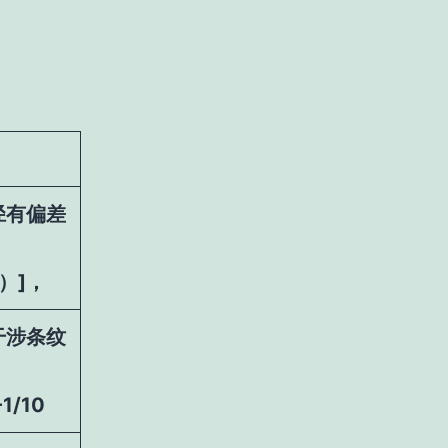
径有偏差
；
λ）]，
干涉条纹
/10