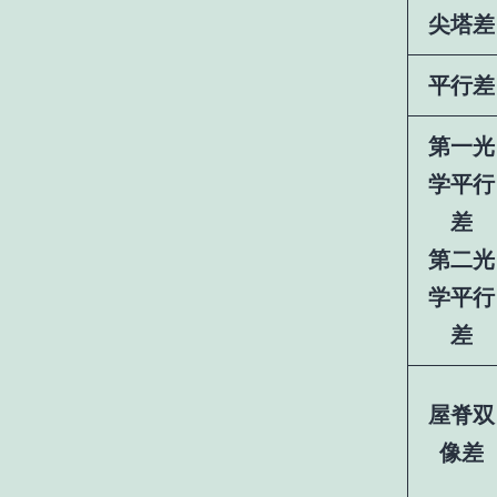
尖塔差
平行差
第一光
学平行
差
第二光
学平行
差
屋脊双
像差