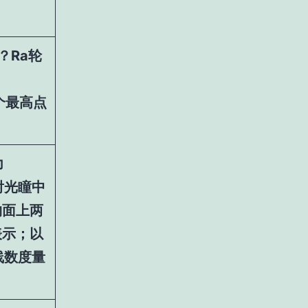
？Ra轮
个最高点
力
射光瞳中
物面上两
表示；以
线数度量