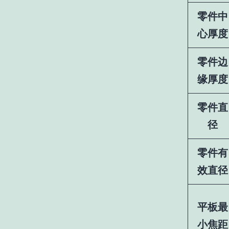
零件中
心厚度
零件边
缘厚度
零件直
径
零件有
效直径
平板最
小焦距