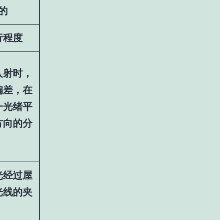
的
行程度
入射时，
偏差，在
一光绪平
方向的分
光经过屋
光线的夹