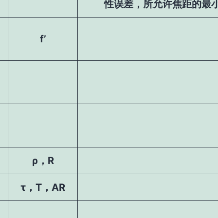
性误差，所允许焦距的最
f’
ρ，R
τ，T，AR