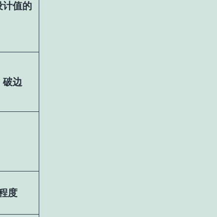
设计值的
，破边
程度