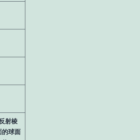
反射棱
面的球面