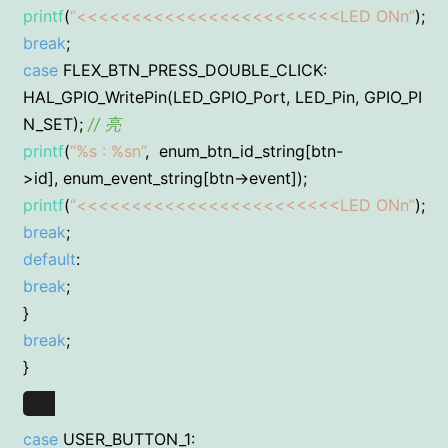
printf
(
“<<<<<<<<<<<<<<<<<<<<<<<<LED ONn”
);
break
;
case
FLEX_BTN_PRESS_DOUBLE_CLICK:
HAL_GPIO_WritePin(LED_GPIO_Port, LED_Pin, GPIO_PI
N_SET);
// 亮
printf
(
“%s : %sn”
, enum_btn_id_string[btn-
>id], enum_event_string[btn->event]);
printf
(
“<<<<<<<<<<<<<<<<<<<<<<<<LED ONn”
);
break
;
default
:
break
;
}
break
;
}
case
USER_BUTTON_1: