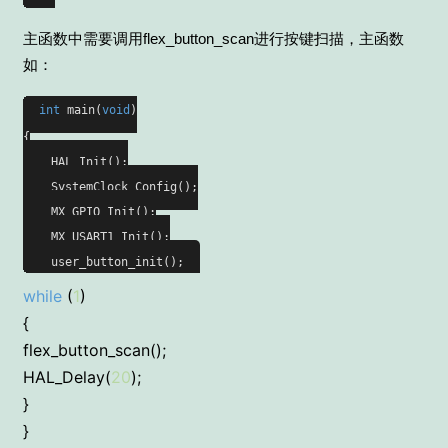
主函数中需要调用flex_button_scan进行按键扫描，主函数
如：
int
main(
void
)
{

    HAL_Init();

    SystemClock_Config();

    MX_GPIO_Init();

    MX_USART1_Init();

    user_button_init();
while
(
1
)
{
flex_button_scan();
HAL_Delay(
20
);
}
}