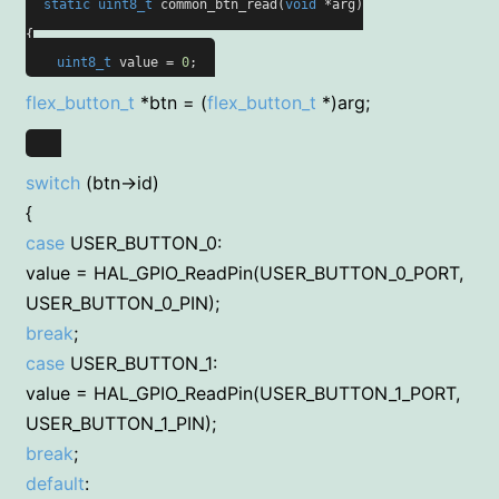
static
uint8_t
common_btn_read(
void
 *arg)
{

uint8_t
 value = 
0
;
flex_button_t
*btn = (
flex_button_t
*)arg;
switch
(btn->id)
{
case
USER_BUTTON_0:
value = HAL_GPIO_ReadPin(USER_BUTTON_0_PORT,
USER_BUTTON_0_PIN);
break
;
case
USER_BUTTON_1:
value = HAL_GPIO_ReadPin(USER_BUTTON_1_PORT,
USER_BUTTON_1_PIN);
break
;
default
: