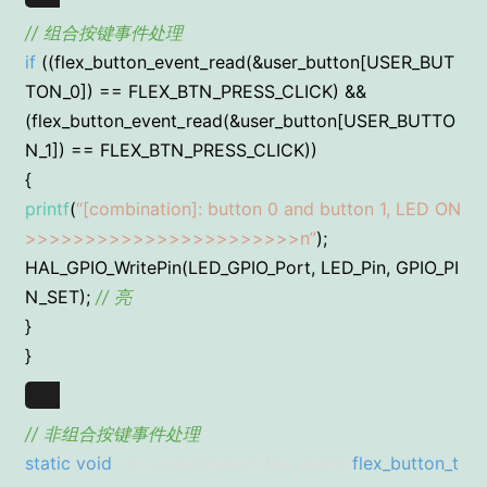
// 组合按键事件处理
if
((flex_button_event_read(&user_button[USER_BUT
TON_0]) == FLEX_BTN_PRESS_CLICK) &&
(flex_button_event_read(&user_button[USER_BUTTO
N_1]) == FLEX_BTN_PRESS_CLICK))
{
printf
(
“[combination]: button 0 and button 1, LED ON
>>>>>>>>>>>>>>>>>>>>>>>n”
);
HAL_GPIO_WritePin(LED_GPIO_Port, LED_Pin, GPIO_PI
N_SET);
// 亮
}
}
// 非组合按键事件处理
static
void
non_combination_btn_event(
flex_button_t