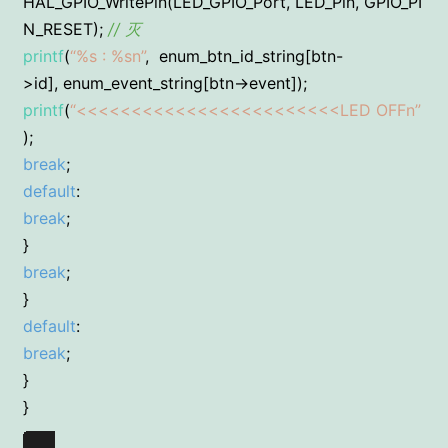
HAL_GPIO_WritePin(LED_GPIO_Port, LED_Pin, GPIO_PI
N_RESET);
// 灭
printf
(
“%s : %sn”
, enum_btn_id_string[btn-
>id], enum_event_string[btn->event]);
printf
(
“<<<<<<<<<<<<<<<<<<<<<<<<LED OFFn”
);
break
;
default
:
break
;
}
break
;
}
default
:
break
;
}
}