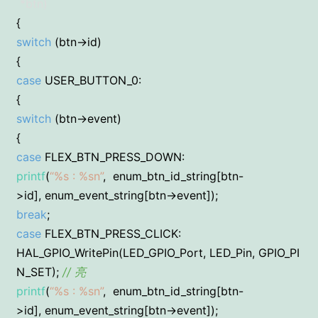
*btn)
{
switch
(btn->id)
{
case
USER_BUTTON_0:
{
switch
(btn->event)
{
case
FLEX_BTN_PRESS_DOWN:
printf
(
“%s : %sn”
, enum_btn_id_string[btn-
>id], enum_event_string[btn->event]);
break
;
case
FLEX_BTN_PRESS_CLICK:
HAL_GPIO_WritePin(LED_GPIO_Port, LED_Pin, GPIO_PI
N_SET);
// 亮
printf
(
“%s : %sn”
, enum_btn_id_string[btn-
>id], enum_event_string[btn->event]);