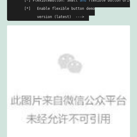
        [*] FlexibleButton: Small 
and
 flexible button driver 
        [*]   
Enable flexible button demo

version
(latest)