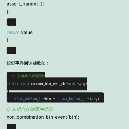
assert_param(
0
);
}
return
value;
}
按键事件回调函数如：
// 按键事件回调函数
static
void
common_btn_evt_cb(
void
 *arg)
{

flex_button_t
 *btn = (
flex_button_t
 *)arg;
// 非组合按键事件处理
non_combination_btn_event(btn);