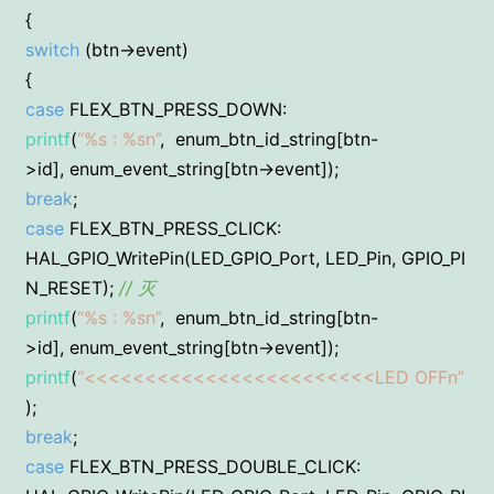
{
switch
(btn->event)
{
case
FLEX_BTN_PRESS_DOWN:
printf
(
“%s : %sn”
, enum_btn_id_string[btn-
>id], enum_event_string[btn->event]);
break
;
case
FLEX_BTN_PRESS_CLICK:
HAL_GPIO_WritePin(LED_GPIO_Port, LED_Pin, GPIO_PI
N_RESET);
// 灭
printf
(
“%s : %sn”
, enum_btn_id_string[btn-
>id], enum_event_string[btn->event]);
printf
(
“<<<<<<<<<<<<<<<<<<<<<<<<LED OFFn”
);
break
;
case
FLEX_BTN_PRESS_DOUBLE_CLICK: