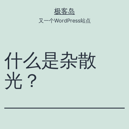
跳
极客岛
至
又一个WordPress站点
内
容
什么是杂散
光？