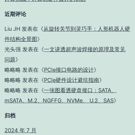
近期评论
Liu JH
发表在《
从旋转关节到灵巧手：人形机器人硬
件结构全景图
》
光头强
发表在《
一文讲透超声波焊接的原理及常见
问题
》
略略略
发表在《
PCIe接口电路的设计
》
略略略
发表在《
PCIe硬件设计避坑指南
》
略略略
发表在《
一张图看透硬盘接口：SATA、
mSATA、M.2、NGFFG、NVMe、 U.2、SAS
》
归档
2024 年 7 月