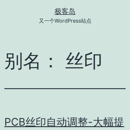
跳
极客岛
至
又一个WordPress站点
内
容
别名：
丝印
PCB丝印自动调整-大幅提