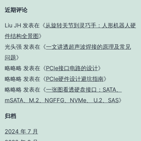
近期评论
Liu JH
发表在《
从旋转关节到灵巧手：人形机器人硬
件结构全景图
》
光头强
发表在《
一文讲透超声波焊接的原理及常见
问题
》
略略略
发表在《
PCIe接口电路的设计
》
略略略
发表在《
PCIe硬件设计避坑指南
》
略略略
发表在《
一张图看透硬盘接口：SATA、
mSATA、M.2、NGFFG、NVMe、 U.2、SAS
》
归档
2024 年 7 月